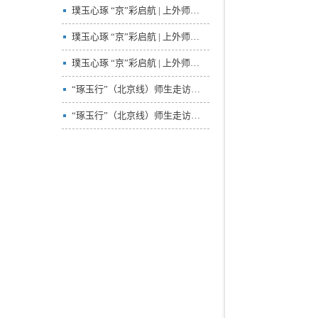
璞玉心琢 “京”彩启航 | 上外师生参访中国国际青年交流中心、‌联合国难民署驻华代表处
璞玉心琢 “京”彩启航 | 上外师生参访中共中央对外联络部、小米移动互联网产业园
璞玉心琢 “京”彩启航 | 上外师生参访新华通讯社
“琢玉行”（北京线）师生走访中央对外联络部
“琢玉行”（北京线）师生走访商务部