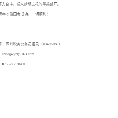
努力奋斗，迎来梦想之花的华美盛开。
青年才俊国考成功，一切顺利！
：
号：深圳税务公务员招录（
szswgwyzl）
：
szswgwyzl@163.com
：
0755-83878491