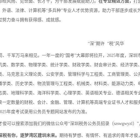
部经风雨、见世面、长才干，为干部发展赋能助力。
在专业精进方面，
打
、外语、法律、计算机等“多兵种”专业人才优势资源，助力干部逐步成长
过努力奋斗拥有获得感、成就感。
“深”期许
“税”风华
箭、千军万马来相见。一年一度的
“国考”大幕即将拉开，
202
5
年度，深圳
机类、数学类、物理学类、统计学类、财政学类、财会审计类、经济学类
类、马克思主义理论类、公安学类、管理科学与工程类、工商管理类、公
播学类、历史学类、物流管理与工程类、机械类、材料类、能源动力类、
态类、地理科学类、海洋科学类、心理学类、英语相关专业、德语相关专
录一定数量的财税、会计、金融、管理、计算机等高端专业证书人才和服
02
5
年度考试录用公务员专题网站发布的为准。
才俊可以搜索添加我们的微信公众号
“深圳税务公务员招录（szswgwy
深税有你，逐梦湾区建圳未来
。
期待有梦想、有情怀、有追求的青年才俊