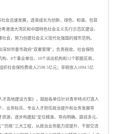
经济社会迅速发展，逐渐成长为创新、绿色、和谐、包容
助粤港澳大湾区和中国特色社会主义先行示范区建设、
康社会，努力创建社会主义现代化强国的城市范例。
和深圳市委市政府
“双重管理”，负责税收、社会保险
机构、4个事业单位、10个派出机构和12个职能区
局，
组织社会保险费收入
2598.5
亿元；非税收入
1094.5
亿
人才高地建设方案》，鼓励各单位针对青年特点打造人
干、业务标兵、专业人才担任政治提升和业务发展导
才资源，
逐步构建起
“定位精准、导向明确、
路径多元、
扬帆”“历练”三大工程，从政治业务能力双提升、干部交流