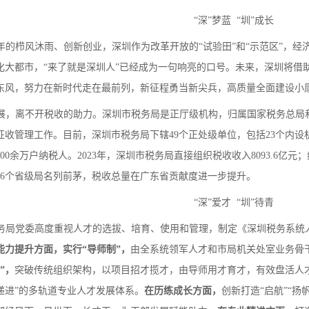
“深”梦蓝
“圳”成长
多年的栉风沐雨、创新创业，深圳作为改革开放的“试验田”和“示范区”，
化大都市，“来了就是深圳人”已经成为一句响亮的口号。未来，深圳将借
东风，努力在新时代走在最前列，新征程勇当新尖兵，高质量全面建设小
展，离不开税收的助力。深圳市税务局是正厅级机构，归属国家税务总局
征收管理工作。
目前，深圳市税务局下辖
49个正处级单位，包括23个内设
400余万户纳税人。202
3
年，深圳市税务局直接组织税收收入
8093.6
亿元；
36个省级局
名列前茅
，税收总量在广东省贡献度进一步提升。
“深”爱才
“圳”待青
务局
党委高度重视人才的选拔、培育、使用和管理，
制定《深圳税务系统
能力提升方面，实行
“导师制”，
由全系统领军人才和市局机关处室业务骨
”，
突破传统组织架构，以项目招才揽才，由导师用才育才，有效盘活人
递进
”的多轨道专业人才发展体系
。
在历练成长方面，
创新打造
“启航”“