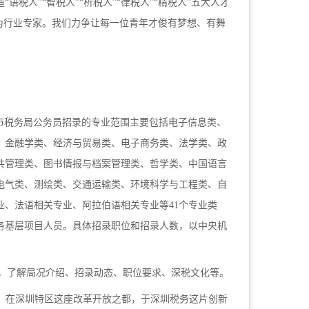
造
“语税人”“智税人”“析税人”“律税人”“精税人”五大人才
为行业专家。
我们力争
让每一位青年才俊有梦想、有舞
市税务局公务员招录的专业范围主要包括电子信息类、
、金融学类、经济与贸易类、电子商务类、法学类、政
共管理类、图书情报与档案管理类、哲学类、中国语言
电气类、测绘类、交通运输类、环境科学与工程类、自
业、法语相关专业、阿拉伯语相关专业等
41个
专业
类
务基层项目人员。
具体招录职位和招录人数，以中央机
zl）”，了解局况介绍、招录动态、职位要求、深税文化等。
，在深圳特区这座改革开放之都，于深圳税务这片创新