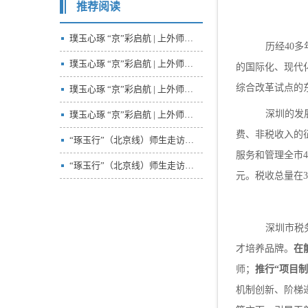
推荐阅读
璞玉心琢 “京”彩启航 | 上外师生参访中华人民共和国商务部、中国建筑一局（集团）有限公司
历经
40
璞玉心琢 “京”彩启航 | 上外师生参访中国国际青年交流中心、‌联合国难民署驻华代表处
的国际化、现代
综合改革试点的
璞玉心琢 “京”彩启航 | 上外师生参访中共中央对外联络部、小米移动互联网产业园
深圳的发
璞玉心琢 “京”彩启航 | 上外师生参访新华通讯社
费、非税收入的
“琢玉行”（北京线）师生走访中央对外联络部
服务和管理全市
“琢玉行”（北京线）师生走访商务部
元。税收总量在
深圳市税
才培养品牌。
在
师；
推行
“项目制
机制创新、
阶梯